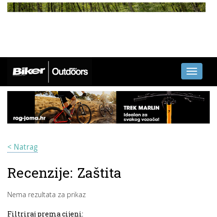
Toggle
navigati
< Natrag
Recenzije:
Zaštita
Nema rezultata za prikaz
Filtriraj prema cijeni: