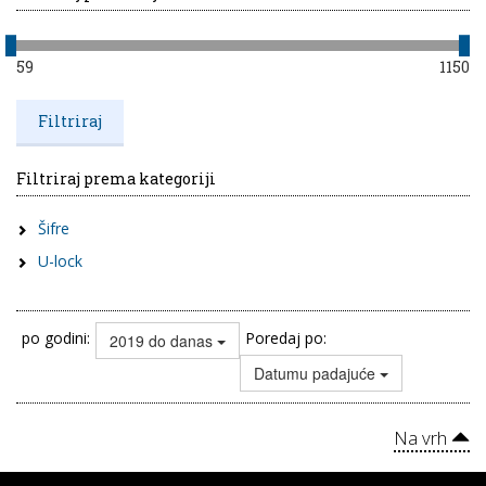
59
1150
Filtriraj prema kategoriji
Šifre
U-lock
po godini:
Poredaj po:
2019 do danas
Datumu padajuće
Na vrh