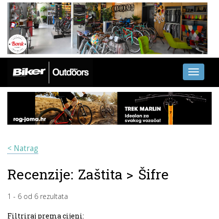
Toggle
navigati
< Natrag
Recenzije:
Zaštita
>
Šifre
1
-
6
od
6
rezultata
Filtriraj prema cijeni: