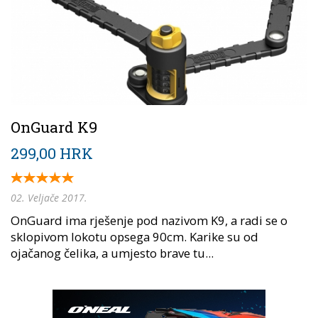
OnGuard K9
299,00 HRK
02. Veljače 2017.
OnGuard ima rješenje pod nazivom K9, a radi se o
sklopivom lokotu opsega 90cm. Karike su od
ojačanog čelika, a umjesto brave tu...