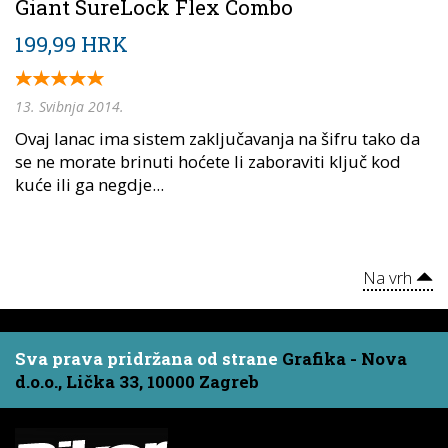
Giant SureLock Flex Combo
199,99 HRK
13. Svibnja 2014.
Ovaj lanac ima sistem zaključavanja na šifru tako da
se ne morate brinuti hoćete li zaboraviti ključ kod
kuće ili ga negdje...
Na vrh
Sva prava pridržana od strane
Grafika - Nova
d.o.o., Lička 33, 10000 Zagreb