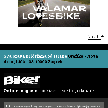
Na vrh
Sva prava pridržana od strane
Grafika - Nova
d.o.o., Lička 33, 10000 Zagreb
Online magazin
- biciklizam i sve što ga okružuje
Biker - magazin
O časopisu
Pretplata
Marketing
Kako bi vam omogućili bolje korisničko iskustvo, ova stranica pohranjuje kolačiće