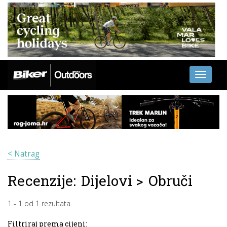
Toggle
navigati
< Natrag
Recenzije:
Dijelovi
>
Obruči
1
-
1
od
1
rezultata
Filtriraj prema cijeni: