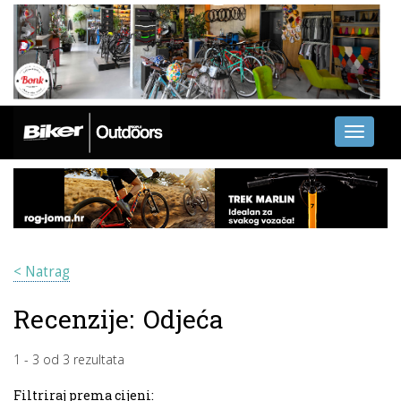
Toggle
navigati
< Natrag
Recenzije:
Odjeća
1
-
3
od
3
rezultata
Filtriraj prema cijeni: