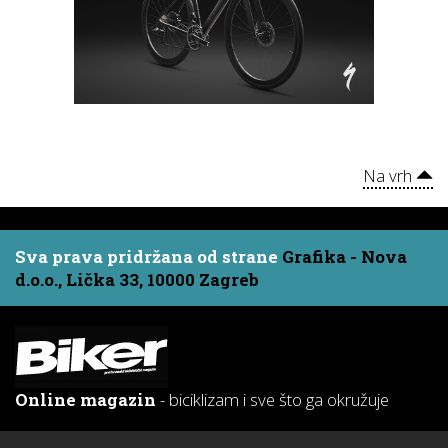
Na vrh
Sva prava pridržana od strane
Grafika - Nova
d.o.o., Lička 33, 10000 Zagreb
Online magazin
- biciklizam i sve što ga okružuje