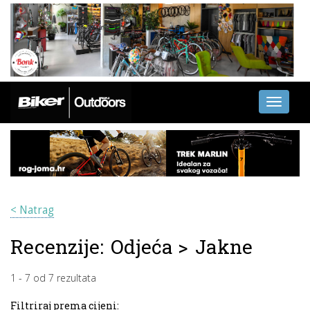
Toggle
navigati
< Natrag
Recenzije:
Odjeća
>
Jakne
1
-
7
od
7
rezultata
Filtriraj prema cijeni: