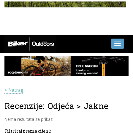
Toggle
navigati
< Natrag
Recenzije:
Odjeća
>
Jakne
Nema rezultata za prikaz
Filtriraj prema cijeni: