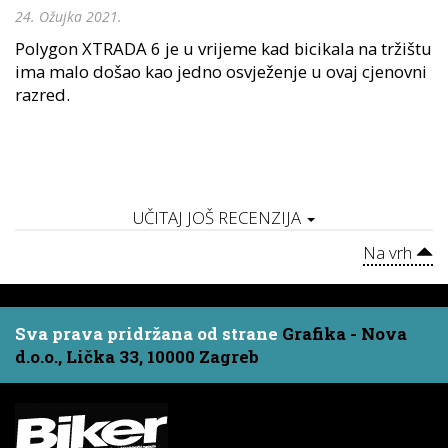
24. Ožujka 2021.
Polygon XTRADA 6 je u vrijeme kad bicikala na tržištu
ima malo došao kao jedno osvježenje u ovaj cjenovni
razred.
UČITAJ JOŠ RECENZIJA
Na vrh
Sva prava pridržana od strane
Grafika - Nova
d.o.o., Lička 33, 10000 Zagreb