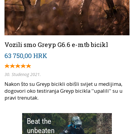
Vozili smo Greyp G6.6 e-mtb bicikl
63 750,00 HRK
30. Studenog 2021.
Nakon što su Greyp bicikli obišli svijet u medijima,
dogovori oko testiranja Greyp bicikla ''upalili'' su u
pravi trenutak.