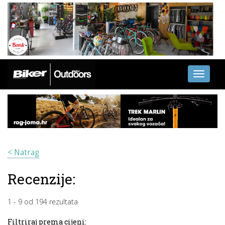
Toggle
navigati
< Natrag
Recenzije:
1
-
9
od
194
rezultata
Filtriraj prema cijeni: