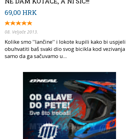
NE DAM KOTAČE, A NI SIC!!!
69,00 HRK
08. Veljače 2013.
Kolike smo ''lančine'' i lokote kupili kako bi uspjeli
obuhvatiti baš svaki dio svog bicikla kod vezivanja
samo da ga sačuvamo u...