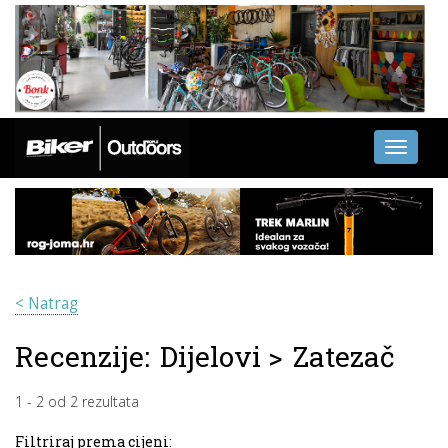
Toggle
navigati
< Natrag
Recenzije:
Dijelovi
>
Zatezač
1
-
2
od
2
rezultata
Filtriraj prema cijeni: