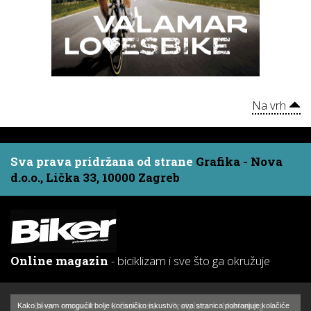
Na vrh
Sva prava pridržana od strane
Grafika - Nova
d.o.o., Lička 33, 10000 Zagreb
Online magazin
- biciklizam i sve što ga okružuje
Biker - magazin
O časopisu
Pretplata
Marketing
Kako bi vam omogućili bolje korisničko iskustvo, ova stranica pohranjuje kolačiće