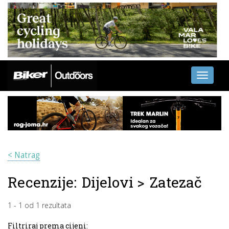
Toggle
navigati
< Natrag
Recenzije:
Dijelovi
>
Zatezač
1
-
1
od
1
rezultata
Filtriraj prema cijeni: