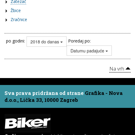
Zatezač
Žbice
Zračnice
po godini:
Poredaj po:
2018 do danas
Datumu padajuće
Na vrh
Sva prava pridržana od strane
Grafika - Nova
d.o.o., Lička 33, 10000 Zagreb