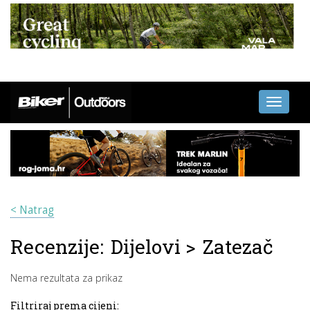
Toggle
navigati
< Natrag
Recenzije:
Dijelovi
>
Zatezač
Nema rezultata za prikaz
Filtriraj prema cijeni: