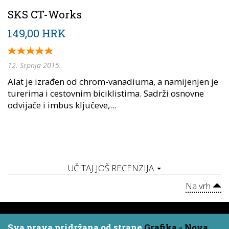
SKS CT-Works
149,00 HRK
12. Srpnja 2015.
Alat je izrađen od chrom-vanadiuma, a namijenjen je
turerima i cestovnim biciklistima. Sadrži osnovne
odvijače i imbus ključeve,...
UČITAJ JOŠ RECENZIJA
Na vrh
Sva prava pridržana od strane
Grafika - Nova