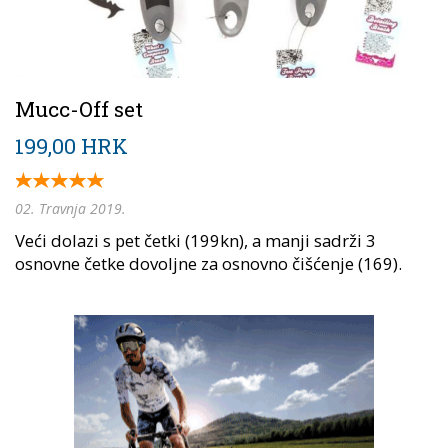
Mucc-Off set
199,00 HRK
02. Travnja 2019.
Veći dolazi s pet četki (199kn), a manji sadrži 3
osnovne četke dovoljne za osnovno čišćenje (169).