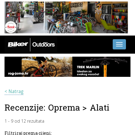
Toggle
navigati
< Natrag
Recenzije:
Oprema
>
Alati
1
-
9
od
12
rezultata
Filtriraj prema cijeni: