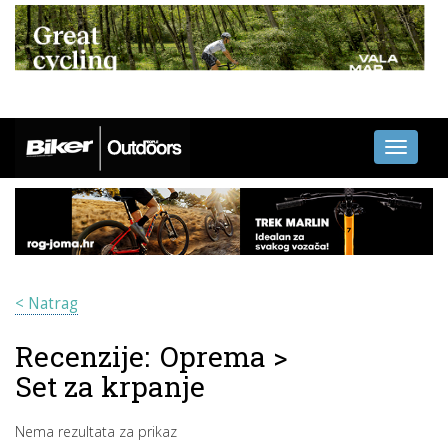
Toggle
navigati
< Natrag
Recenzije:
Oprema
>
Set za krpanje
Nema rezultata za prikaz