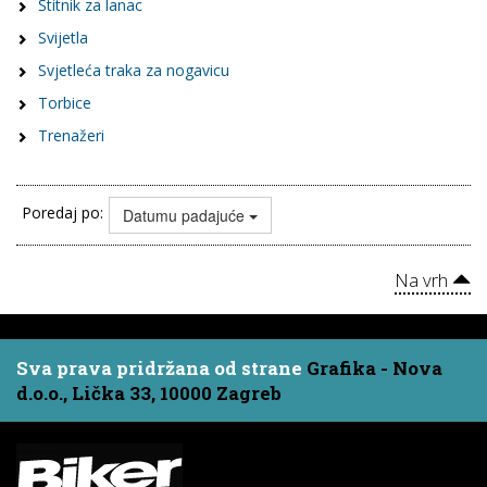
Štitnik za lanac
Svijetla
Svjetleća traka za nogavicu
Torbice
Trenažeri
Poredaj po:
Datumu padajuće
Na vrh
Sva prava pridržana od strane
Grafika - Nova
d.o.o., Lička 33, 10000 Zagreb