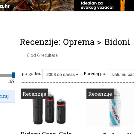
Recenzije:
Oprema
>
Bidoni
1
-
6
od
6
rezultata
po godini:
Poredaj po:
2008 do danas
Datumu pa
169
Recenzije
Recenzije