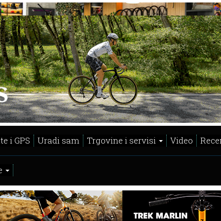
te i GPS
Uradi sam
Trgovine i servisi
Video
Recen
e