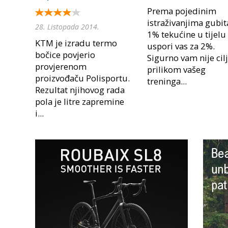
Prema pojedinim
istraživanjima gubit
28. Listopada 2014.
1% tekućine u tijelu
KTM je izradu termo
uspori vas za 2%.
bočice povjerio
Sigurno vam nije cil
provjerenom
prilikom vašeg
proizvođaču Polisportu.
treninga...
Rezultat njihovog rada
pola je litre zapremine
i...