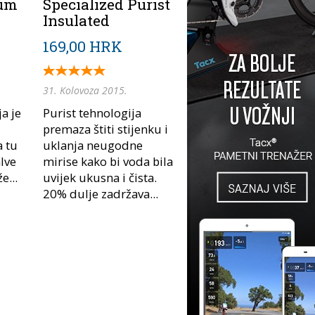
ium
Specialized Purist
Insulated
169,00 HRK
31. Kolovoza 2015.
a je
Purist tehnologija
premaza štiti stijenku i
a tu
uklanja neugodne
alve
mirise kako bi voda bila
e...
uvijek ukusna i čista.
20% dulje zadržava...