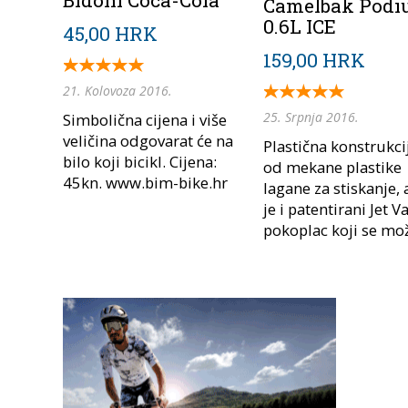
Bidoni Coca-Cola
Camelbak Pod
0.6L ICE
45,00 HRK
159,00 HRK
21. Kolovoza 2016.
25. Srpnja 2016.
Simbolična cijena i više
veličina odgovarat će na
Plastična konstrukcij
bilo koji bicikl. Cijena:
od mekane plastike
45kn. www.bim-bike.hr
lagane za stiskanje, 
je i patentirani Jet V
pokoplac koji se mož