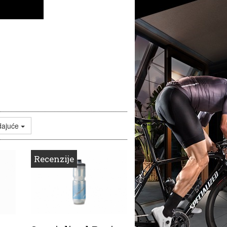
dajuće
Recenzije