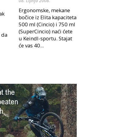
08. Lipnja 2008.
Ergonomske, mekane
ak
bočice iz Elita kapaciteta
500 ml (Cincio) i 750 ml
(SuperCincio) naći ćete
j da
u Keindl-sportu. Stajat
će vas 40...