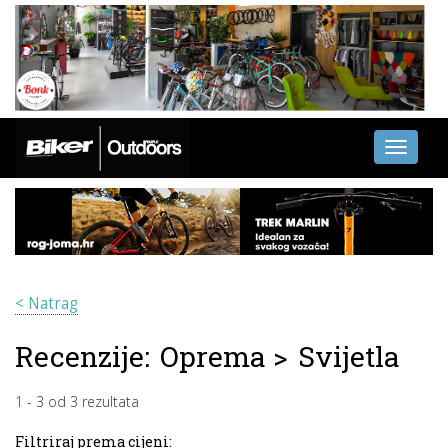
Toggle
navigati
< Natrag
Recenzije:
Oprema
>
Svijetla
1
-
3
od
3
rezultata
Filtriraj prema cijeni: