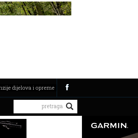
zije dijelova i opreme