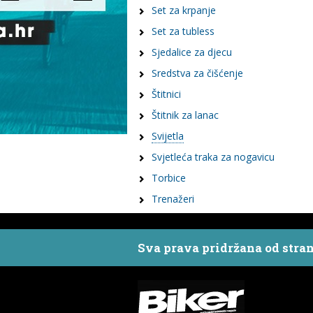
Set za krpanje
Set za tubless
Sjedalice za djecu
Sredstva za čišćenje
Štitnici
Štitnik za lanac
Svijetla
Svjetleća traka za nogavicu
Torbice
Trenažeri
Sva prava pridržana od stra