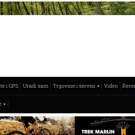
te i GPS
Uradi sam
Trgovine i servisi
Video
Recen
e