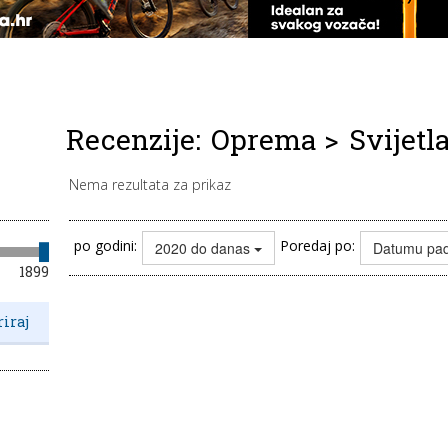
Recenzije:
Oprema
>
Svijetl
Nema rezultata za prikaz
po godini:
Poredaj po:
2020 do danas
Datumu pa
1899