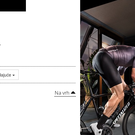
a
dajuće
Na vrh