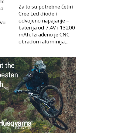
de
Za to su potrebne četiri
na
Cree Led diode i
odvojeno napajanje –
ivu
baterija od 7.4V i 13200
mAh. Izrađeno je CNC
obradom aluminija,...