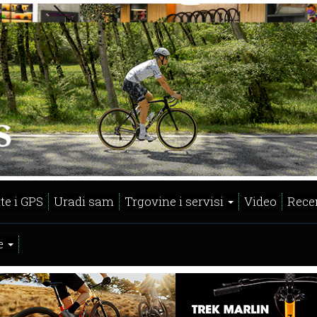
te i GPS
Uradi sam
Trgovine i servisi
Video
Recen
e