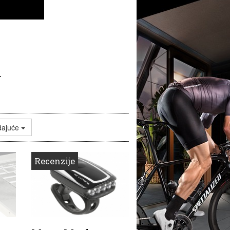
a
dajuće
Recenzije