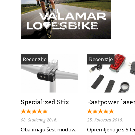
Recenzije
Recenzije
Specialized Stix
Eastpower lase
08. Studenog 2016.
25. Kolovoza 2016.
Oba imaju šest modova
Opremljeno je s 5 l