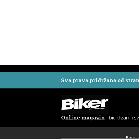
Sva prava pridržana od stra
Online magazin
- biciklizam i s
Biker -