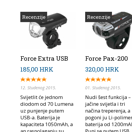
Recenzije
Recenzije
Force Extra USB
Force Pax-200
185,00 HRK
320,00 HRK
12. Studenog 2015.
01. Studenog 2015.
Svijetlit će jednom
Nudi šest funkcija – 
diodom od 70 Lumena
jačine svijetla i tri
uz punjenje putem
načina treperenja, a
USB-a. Baterija je
pogoni ju Li-polime
kapaciteta 1050mAh, a
baterija od 1200mA
an raspolaganju su
Puni se putem USB..