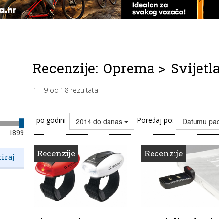
Recenzije:
Oprema
>
Svijetl
1
-
9
od
18
rezultata
po godini:
Poredaj po:
2014 do danas
Datumu pa
1899
Recenzije
Recenzije