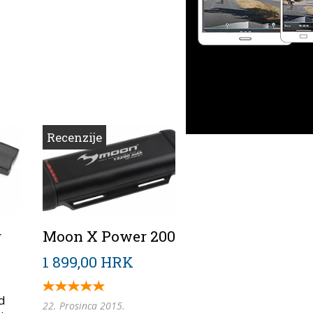
Recenzije
r
Moon X Power 200
1 899,00 HRK
ed
22. Prosinca 2015.