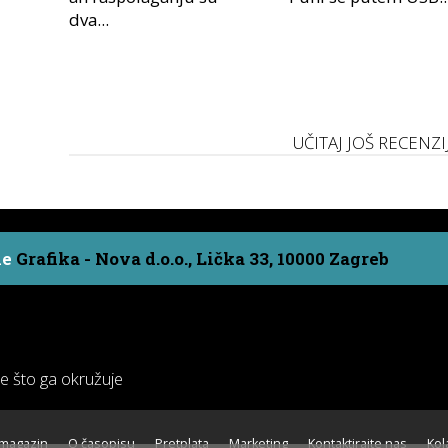
dva...
UČITAJ JOŠ RECENZI
ne
Grafika - Nova d.o.o., Lička 33, 10000 Zagreb
ve što ga okružuje
 magazin
O časopisu
Pretplata
Marketing
Kontaktirajte nas
Kol