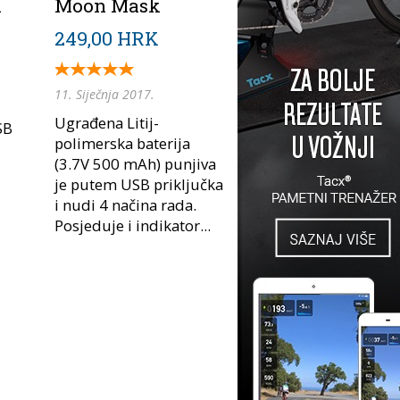
x
Moon Mask
249,00 HRK
11. Siječnja 2017.
Ugrađena Litij-
SB
polimerska baterija
(3.7V 500 mAh) punjiva
je putem USB priključka
i nudi 4 načina rada.
Posjeduje i indikator...