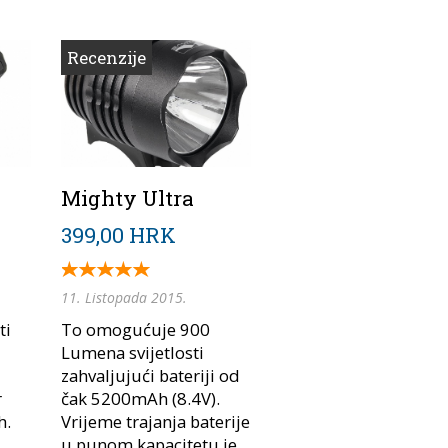
Recenzije
Mighty Ultra
399,00 HRK
11. Listopada 2015.
ti
To omogućuje 900
Lumena svijetlosti
zahvaljujući bateriji od
r
čak 5200mAh (8.4V).
h.
Vrijeme trajanja baterije
.
u punom kapacitetu je...