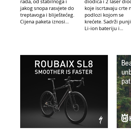
rada, od stabilnoga i
diodica i 2 laser dio
jakog snopa rasvjete do
koje iscrtavaju crte 
treptavoga i bliještećeg.
podlozi kojom se
Cijena paketa iznosi...
krećete. Sadrži punj
Li-ion bateriju i...