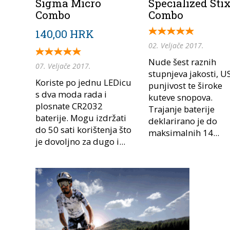
Sigma Micro
Specialized Sti
Combo
Combo
140,00 HRK
02. Veljače 2017.
Nude šest raznih
07. Veljače 2017.
stupnjeva jakosti, U
Koriste po jednu LEDicu
punjivost te široke
s dva moda rada i
kuteve snopova.
plosnate CR2032
Trajanje baterije
baterije. Mogu izdržati
deklarirano je do
do 50 sati korištenja što
maksimalnih 14...
je dovoljno za dugo i...