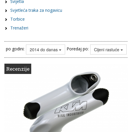
Svijetla
Svjetleća traka za nogavicu
Torbice
Trenažeri
po godini:
Poredaj po:
2014 do danas
Cijeni rastuće
Recenzije