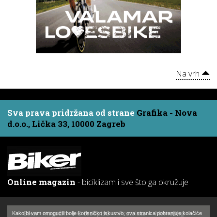
Na vrh
Sva prava pridržana od strane
Grafika - Nova
d.o.o., Lička 33, 10000 Zagreb
Online magazin
- biciklizam i sve što ga okružuje
Biker - magazin
O časopisu
Pretplata
Marketing
Kako bi vam omogućili bolje korisničko iskustvo, ova stranica pohranjuje kolačiće