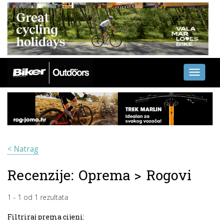
Toggle
navigati
< Natrag
Recenzije:
Oprema
>
Rogovi
1
-
1
od
1
rezultata
Filtriraj prema cijeni: